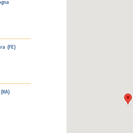
logna
ara (FE)
 (RA)