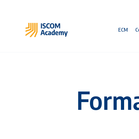
ECM
C
Form