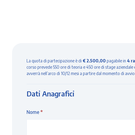
Corso
La quota di partecipazione è di
€ 2.500,00
pagabile in
4 r
corso prevede 550 ore di teoria e 450 ore di stage aziendale e
Operatore
avverrà nell’arco di 10/12 mesi a partire dal momento di avvio
Socio
Sanitario
Dati Anagrafici
Nome
*