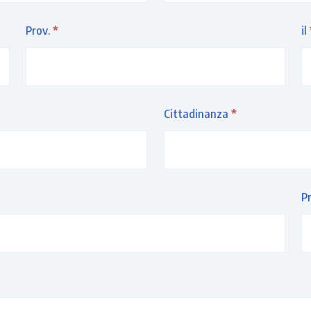
Prov.
*
il
Cittadinanza
*
P