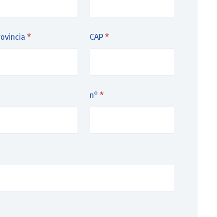
rovincia
*
CAP
*
n°
*