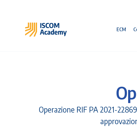
ECM
C
Op
Operazione RIF PA 2021-22869/
approvazion