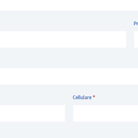
P
Cellulare
*