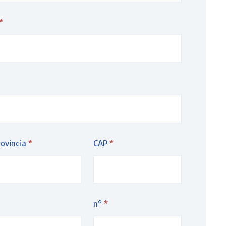
*
rovincia
*
CAP
*
n°
*