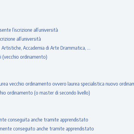
nte l’iscrizione all’università
rizione all’università
ie Artistiche, Accademia di Arte Drammatica, …
ali (vecchio ordinamento)
 laurea vecchio ordinamento ovvero laurea specialistica nuovo ordin
Master post laurea specialistica o post laurea vecchio ordinamento (o master di secondo livello)
mente conseguita anche tramite apprendistato
ualmente conseguito anche tramite apprendistato