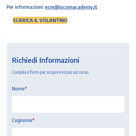
Per informazioni:
ecm@iscomacademy.it
SCARICA IL VOLANTINO
Info
Corsi
Richiedi Informazioni
Bologna
Compila il form per scoprire di più sul corso
Nome
*
Cognome
*